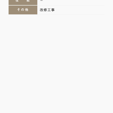
性 能
－
その他
改修工事
COMMENT
コメント
r+f Comment
今回の改修工事では、店内に足を踏み入れた瞬間に、馴
染みやすさと柔らかい印象を感じていただけるよう、木
をふんだんに取り入れました。「厨房で調理する雰囲気
も一緒に楽しんでほしい」という施主様の心意気を受
け、カウンターには立上りの腰壁を設けず、フラットな
天板で仕上げました。店内奥の壁面には「ツガ材」を採
用。ツガならではの美しい色合いと繊細な木目が、空間
全体をやわらかな雰囲気に包みこみます。また、トイレ
へと続く通路の間仕切りには「木格子」を施しました。
視線を適度に遮りながらも光を通すことで、空間の圧迫