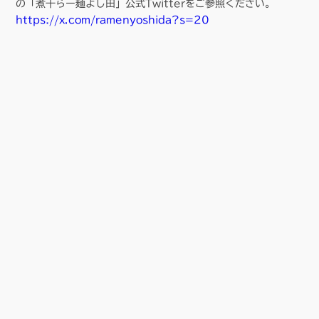
の「煮干らー麺よし田」公式Twitterをご参照ください。
https://x.com/ramenyoshida?s=20
■ rustic+factoryとは
私たちrustic+factory（ラスティック プラス ファクトリ